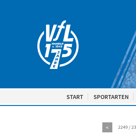
START
SPORTARTEN
2249 / 2
<