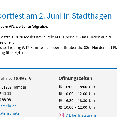
rtfest am 2. Juni in Stadthagen
vom VfL weiter erfolgreich.
Bestzeit 10,28sec lief Kevin Reid M13 über die 60m Hürden auf Pl. 
esichert.
ise Liebing W12 konnte sich ebenfalls über die 60m Hürden mit Platz
ung über 4,41m.
Öffnungszeiten
ln v. 1849 e.V.
16:00
-
18:00
Uhr
 | 31787 Hameln
2 43 33
10:00
-
12:00
Uhr
0 88 98
16:30
-
18:30
Uhr
hameln.de
10:00
-
12:00
Uhr
atenschutz
VfL bei Instagram