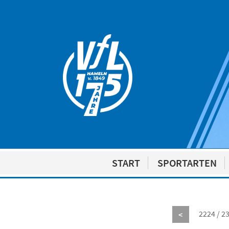
START
SPORTARTEN
2224 / 2
<