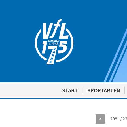
START
SPORTARTEN
2081 / 2
<