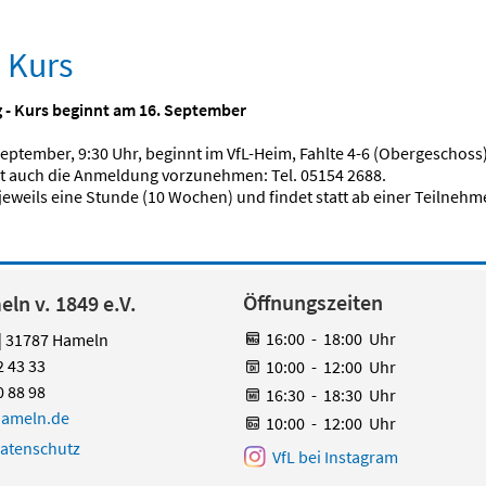
 Kurs
 - Kurs beginnt am 16. September
September, 9:30 Uhr, beginnt im VfL-Heim, Fahlte 4-6 (Obergeschoss
ist auch die Anmeldung vorzunehmen: Tel. 05154 2688.
jeweils eine Stunde (10 Wochen) und findet statt ab einer Teilnehm
Öffnungszeiten
ln v. 1849 e.V.
16:00
-
18:00
Uhr
 | 31787 Hameln
2 43 33
10:00
-
12:00
Uhr
0 88 98
16:30
-
18:30
Uhr
hameln.de
10:00
-
12:00
Uhr
atenschutz
VfL bei Instagram