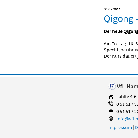
04.07.2011
Qigong -
Der neue Qigong
Am Freitag, 16. 
Specht, bei ihr 
Der Kurs dauert 
VfL Hame
Fahlte 4-6
0 51 51 / 9
0 51 51 / 2
Info@vfl-
Impressum
|
D