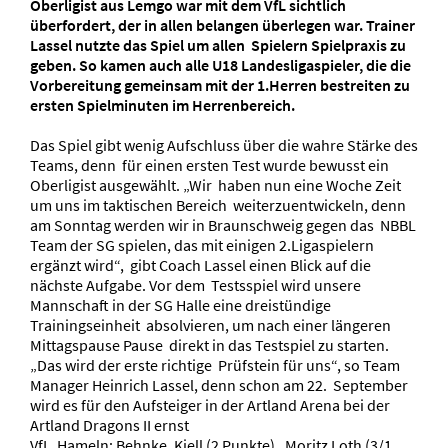
Oberligist aus Lemgo war mit dem VfL sichtlich
überfordert, der in allen belangen überlegen war. Trainer
Lassel nutzte das Spiel um allen Spielern Spielpraxis zu
geben. So kamen auch alle U18 Landesligaspieler, die die
Vorbereitung gemeinsam mit der 1.Herren bestreiten zu
ersten Spielminuten im Herrenbereich.
Das Spiel gibt wenig Aufschluss über die wahre Stärke des
Teams, denn für einen ersten Test wurde bewusst ein
Oberligist ausgewählt. „Wir haben nun eine Woche Zeit
um uns im taktischen Bereich weiterzuentwickeln, denn
am Sonntag werden wir in Braunschweig gegen das NBBL
Team der SG spielen, das mit einigen 2.Ligaspielern
ergänzt wird“, gibt Coach Lassel einen Blick auf die
nächste Aufgabe. Vor dem Testsspiel wird unsere
Mannschaft in der SG Halle eine dreistündige
Trainingseinheit absolvieren, um nach einer längeren
Mittagspause Pause direkt in das Testspiel zu starten.
„Das wird der erste richtige Prüfstein für uns“, so Team
Manager Heinrich Lassel, denn schon am 22. September
wird es für den Aufsteiger in der Artland Arena bei der
Artland Dragons II ernst
VfL Hameln: Behnke, Kjell (2 Punkte), Moritz Loth (3/1