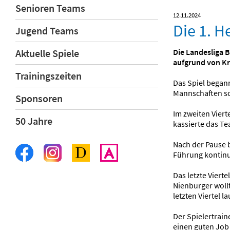
Senioren Teams
12.11.2024
Die 1. H
Jugend Teams
Die Landesliga 
Aktuelle Spiele
aufgrund von Kr
Trainingszeiten
Das Spiel began
Mannschaften sch
Sponsoren
Im zweiten Viert
50 Jahre
kassierte das Te
Nach der Pause b
Führung kontinu
Das letzte Viert
Nienburger woll
letzten Viertel la
Der Spielertrain
einen guten Job 