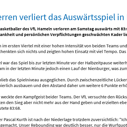
erren verliert das Auswärtsspiel i
Basketballer des VfL Hameln verloren am Samstag auswärts mit 83:
ankheit und persönlichen Verpflichtungen geschwächten Kader lie
n im ersten Viertel mit einer hohen Intensität von beiden Teams 
enkten sich nichts und zeigten hohen Einsatz mit viel Tempo. Das e
el war das Spiel bis zur letzten Minute vor der Halbzeitpause wei
am in der letzten Minute jedoch einen Lauf der Nienburger, was zum
lieb das Spielniveau ausgeglichen. Durch zwischenzeitliche Lücke
ierlich ausbauen und den Abstand daher um weitere 6 Punkte erhö
el weckte den Kampfgeist beider Teams. Der VfL versuchte den Rücks
ten den Sieg aber nicht mehr aus der Hand geben und erzielten eb
utete 83:68.
er Pascal Kurth ist nach der Niederlage trotzdem zuversichtlich: "Ich
gemacht. Unser Rebounding war deutlich besser, nur die Wurfquote