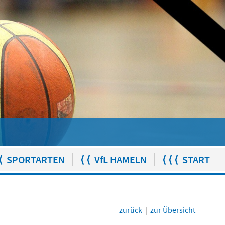
⟨ SPORTARTEN
⟨ ⟨ VfL HAMELN
⟨ ⟨ ⟨ START
zurück
|
zur Übersicht