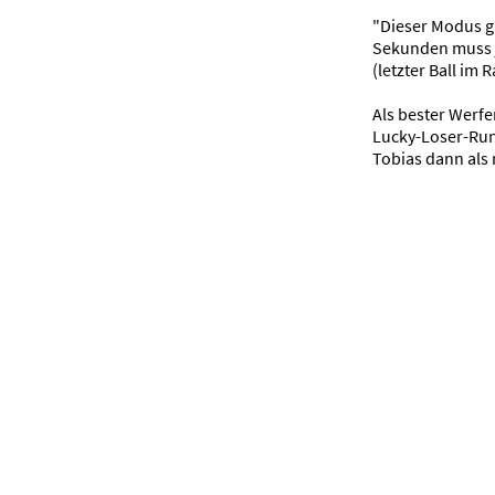
"Dieser Modus g
Sekunden muss je
(letzter Ball im 
Als bester Werfe
Lucky-Loser-Run
Tobias dann als