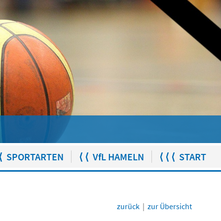
⟨ SPORTARTEN
⟨ ⟨ VfL HAMELN
⟨ ⟨ ⟨ START
zurück
|
zur Übersicht