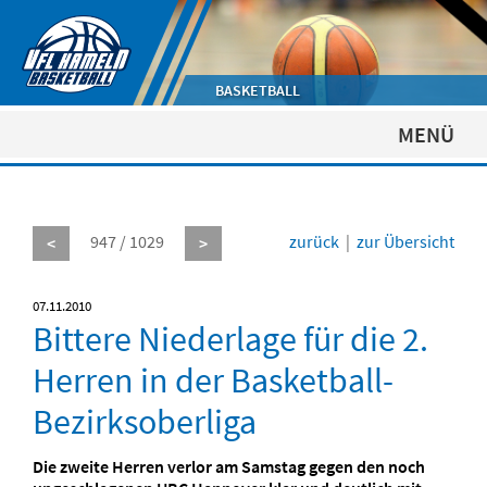
BASKETBALL
MENÜ
947 / 1029
zurück
|
zur Übersicht
<
>
07.11.2010
Bittere Niederlage für die 2.
Herren in der Basketball-
Bezirksoberliga
Die zweite Herren verlor am Samstag gegen den noch