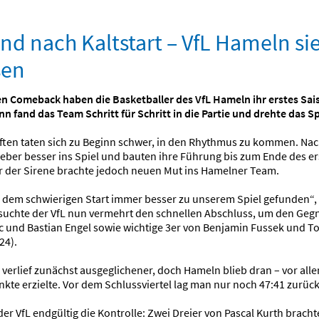
d nach Kaltstart – VfL Hameln sie
sen
en Comeback haben die Basketballer des VfL Hameln ihr erstes S
 fand das Team Schritt für Schritt in die Partie und drehte das Sp
ten taten sich zu Beginn schwer, in den Rhythmus zu kommen. Nach
ber besser ins Spiel und bauten ihre Führung bis zum Ende des erst
r der Sirene brachte jedoch neuen Mut ins Hamelner Team.
dem schwierigen Start immer besser zu unserem Spiel gefunden“, er
suchte der VfL nun vermehrt den schnellen Abschluss, um den Gegn
 und Bastian Engel sowie wichtige 3er von Benjamin Fussek und To
24).
el verlief zunächst ausgeglichener, doch Hameln blieb dran – vor al
kte erzielte. Vor dem Schlussviertel lag man nur noch 47:41 zurück
r VfL endgültig die Kontrolle: Zwei Dreier von Pascal Kurth bracht