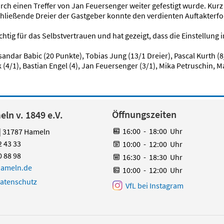
ch einen Treffer von Jan Feuersenger weiter gefestigt wurde. Kurz
chließende Dreier der Gastgeber konnte den verdienten Auftakterfo
chtig für das Selbstvertrauen und hat gezeigt, dass die Einstellung 
ksandar Babic (20 Punkte), Tobias Jung (13/1 Dreier), Pascal Kurth 
(4/1), Bastian Engel (4), Jan Feuersenger (3/1), Mika Petruschin, 
Öffnungszeiten
ln v. 1849 e.V.
16:00
-
18:00
Uhr
 | 31787 Hameln
2 43 33
10:00
-
12:00
Uhr
0 88 98
16:30
-
18:30
Uhr
hameln.de
10:00
-
12:00
Uhr
atenschutz
VfL bei Instagram