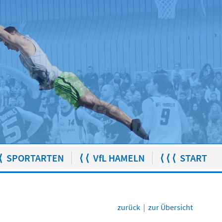
⟨ SPORTARTEN
⟨ ⟨ VfL HAMELN
⟨ ⟨ ⟨ START
zurück
|
zur Übersicht