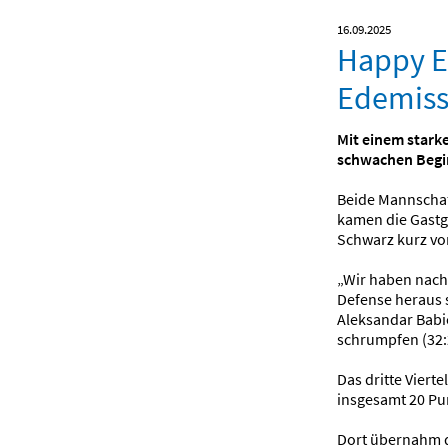
16.09.2025
Happy En
Edemis
Mit einem stark
schwachen Beginn
Beide Mannschaf
kamen die Gastge
Schwarz kurz vo
„Wir haben nach 
Defense heraus 
Aleksandar Babic
schrumpfen (32:
Das dritte Viert
insgesamt 20 Pun
Dort übernahm de