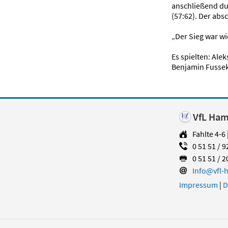
anschließend dur
(57:62). Der abs
„Der Sieg war wi
Es spielten: Ale
Benjamin Fussek 
VfL Hame
Fahlte 4-6
0 51 51 / 9
0 51 51 / 2
Info@vfl-
Impressum
|
D