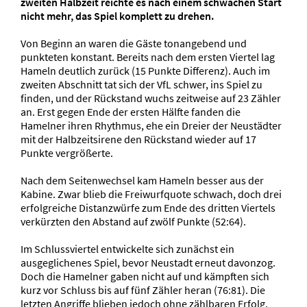
zweiten Halbzeit reichte es nach einem schwachen Start
nicht mehr, das Spiel komplett zu drehen.
Von Beginn an waren die Gäste tonangebend und
punkteten konstant. Bereits nach dem ersten Viertel lag
Hameln deutlich zurück (15 Punkte Differenz). Auch im
zweiten Abschnitt tat sich der VfL schwer, ins Spiel zu
finden, und der Rückstand wuchs zeitweise auf 23 Zähler
an. Erst gegen Ende der ersten Hälfte fanden die
Hamelner ihren Rhythmus, ehe ein Dreier der Neustädter
mit der Halbzeitsirene den Rückstand wieder auf 17
Punkte vergrößerte.
Nach dem Seitenwechsel kam Hameln besser aus der
Kabine. Zwar blieb die Freiwurfquote schwach, doch drei
erfolgreiche Distanzwürfe zum Ende des dritten Viertels
verkürzten den Abstand auf zwölf Punkte (52:64).
Im Schlussviertel entwickelte sich zunächst ein
ausgeglichenes Spiel, bevor Neustadt erneut davonzog.
Doch die Hamelner gaben nicht auf und kämpften sich
kurz vor Schluss bis auf fünf Zähler heran (76:81). Die
letzten Angriffe blieben jedoch ohne zählbaren Erfolg,