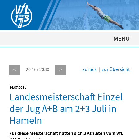
MENÜ
2079 / 2330
zurück
|
zur Übersicht
<
>
14.07.2011
Landesmeisterschaft Einzel
der Jug A+B am 2+3 Juli in
Hameln
Für diese Meisterschaft hatten sich 3 Athleten vom VfL