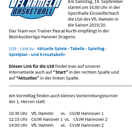
Am Samstag, 14. September
startet um 16:00 Uhr in der
Sporthalle Einsiedlerbach
die U16 des VfL Hameln in
die Saison 2019/20.
Das Team von Trainer Pascal Kurth empfängt in der
Bezirksoberliga Hanover Dragons.
U16 - Link zu -
Aktuelle Spiele - Tabelle - Spieltag -
Spielplan - und Kreuztabell
e
Diesen Link für die U16
findet man auf unserer
Internetseite auch auf
"Start"
in der rechten Spalte und
auf
"Aktuelles"
in der linken Spalte.
____________________________________________________
Am Vormittag finden auch kleines Vorbereitungsturnier
der 1. Herren statt:
10:30 Uhr VfL Hameln vs. CVJM Hannover 1
12:15 Uhr CVJM Hanover 1 vs. CVJM Hannover 2
14:00 Uhr VfL Hameln vs. CVJM Hannover 2