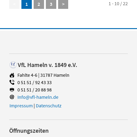
1 - 10 / 22
<
1
2
3
>
VfL Hameln v. 1849 e.V.
Fahlte 4-6 | 31787 Hameln
0 51 51 / 92 43 33
0 51 51 / 20 88 98
Info@vfl-hameln.de
Impressum
|
Datenschutz
Öffnungszeiten