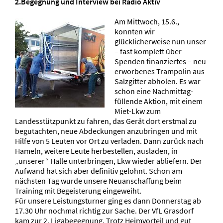
2.Begegnung und Interview bei Radio Aktiv
Am Mittwoch, 15.6.,
konnten wir
glücklicherweise nun unser
– fast komplett über
Spenden finanziertes – neu
erworbenes Trampolin aus
Salzgitter abholen. Es war
schon eine Nachmittag-
füllende Aktion, mit einem
Miet-Lkw zum
Landesstützpunkt zu fahren, das Gerät dort erstmal zu
begutachten, neue Abdeckungen anzubringen und mit
Hilfe von 5 Leuten vor Ort zu verladen. Dann zurück nach
Hameln, weitere Leute herbestellen, ausladen, in
„unserer“ Halle unterbringen, Lkw wieder abliefern. Der
Aufwand hat sich aber definitiv gelohnt. Schon am
nächsten Tag wurde unsere Neuanschaffung beim
Training mit Begeisterung eingeweiht.
Für unsere Leistungsturner ging es dann Donnerstag ab
17.30 Uhr nochmal richtig zur Sache. Der VfL Grasdorf
kam zur 2. Ligabegegnung. Trotz Heimvorteil und gut