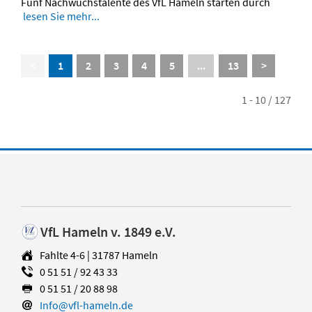
Fünf Nachwuchstalente des VfL Hameln starten durch
lesen Sie mehr...
<
1
2
3
4
5
...
13
>
1 - 10 / 127
VfL Hameln v. 1849 e.V.
Fahlte 4-6 | 31787 Hameln
0 51 51 / 92 43 33
0 51 51 / 20 88 98
Info@vfl-hameln.de