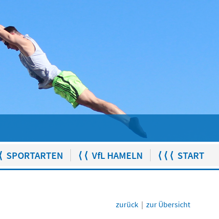
⟨ SPORTARTEN
⟨ ⟨ VfL HAMELN
⟨ ⟨ ⟨ START
zurück
|
zur Übersicht