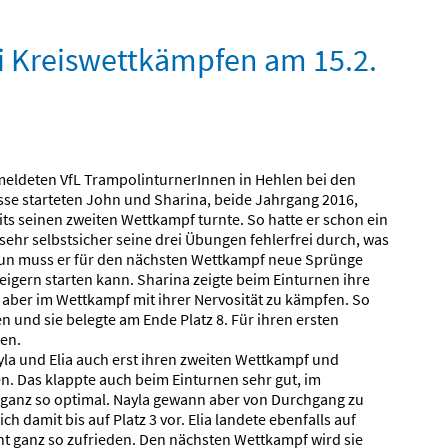
i Kreiswettkämpfen am 15.2.
emeldeten VfL TrampolinturnerInnen in Hehlen bei den
sse starteten John und Sharina, beide Jahrgang 2016,
its seinen zweiten Wettkampf turnte. So hatte er schon ein
hr selbstsicher seine drei Übungen fehlerfrei durch, was
. Nun muss er für den nächsten Wettkampf neue Sprünge
eigern starten kann. Sharina zeigte beim Einturnen ihre
 aber im Wettkampf mit ihrer Nervosität zu kämpfen. So
 und sie belegte am Ende Platz 8. Für ihren ersten
en.
yla und Elia auch erst ihren zweiten Wettkampf und
gen. Das klappte auch beim Einturnen sehr gut, im
t ganz so optimal. Nayla gewann aber von Durchgang zu
h damit bis auf Platz 3 vor. Elia landete ebenfalls auf
cht ganz so zufrieden. Den nächsten Wettkampf wird sie