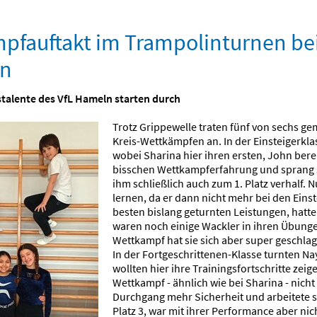
pfauftakt im Trampolinturnen be
en
alente des VfL Hameln starten durch
Trotz Grippewelle traten fünf von sechs g
Kreis-Wettkämpfen an. In der Einsteigerkla
wobei Sharina hier ihren ersten, John bere
bisschen Wettkampferfahrung und sprang se
ihm schließlich auch zum 1. Platz verhalf
lernen, da er dann nicht mehr bei den Einst
besten bislang geturnten Leistungen, hatte
waren noch einige Wackler in ihren Übungen
Wettkampf hat sie sich aber super geschlag
In der Fortgeschrittenen-Klasse turnten Na
wollten hier ihre Trainingsfortschritte zei
Wettkampf - ähnlich wie bei Sharina - nich
Durchgang mehr Sicherheit und arbeitete sic
Platz 3, war mit ihrer Performance aber ni