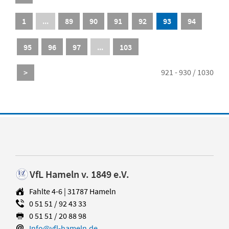
1
...
89
90
91
92
93
94
95
96
97
...
103
921 - 930 / 1030
>
VfL Hameln v. 1849 e.V.
Fahlte 4-6 | 31787 Hameln
0 51 51 / 92 43 33
0 51 51 / 20 88 98
Info@vfl-hameln.de