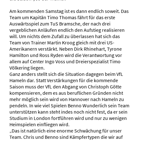
Am kommenden Samstag ist es dann endlich soweit. Das
Team um Kapitän Timo Thomas fährt für das erste
Auswärtsspiel zum TuS Bramsche, der nach drei
vergeblichen Anläufen endlich den Aufstieg realisieren
will. Um nichts dem Zufall zu überlassen hat sich das
Team von Trainer Martin Kroog gleich mit drei US-
Amerikanern verstärkt. Neben Dirk Rhinehart, Tyrone
Hamilton und Ross Ryden wird die Verantwortung vor
allem auf Center Ingo Voss und Dreierspezialist Timo
Völkering liegen.
Ganz anders stellt sich die Situation dagegen beim VfL
Hameln dar. Statt Verstärkungen für die kommende
Saison muss der VfL den Abgang von Christoph Götte
kompensieren, dem es aus beruflichen Gründen nicht
mehr möglich sein wird von Hannover nach Hameln zu
pendeln. In wie viel Spielen Benno Wunderlich sein Team
unterstützen kann steht indes noch nicht fest, da er sein
Studium in London fortführen wird und nur zu wenigen
Heimspielen einfliegen wird.
„Das ist natürlich eine enorme Schwächung für unser
Team. Chris und Benno sind Kämpfertypen die wir auf