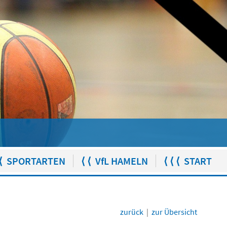
⟨ SPORTARTEN
⟨ ⟨ VfL HAMELN
⟨ ⟨ ⟨ START
zurück
|
zur Übersicht