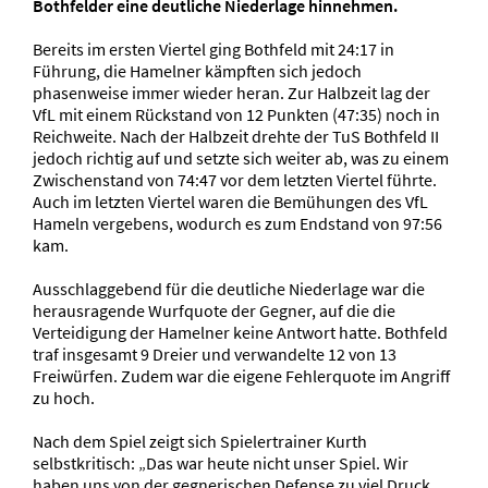
Bothfelder eine deutliche Niederlage hinnehmen.
Bereits im ersten Viertel ging Bothfeld mit 24:17 in
Führung, die Hamelner kämpften sich jedoch
phasenweise immer wieder heran. Zur Halbzeit lag der
VfL mit einem Rückstand von 12 Punkten (47:35) noch in
Reichweite. Nach der Halbzeit drehte der TuS Bothfeld II
jedoch richtig auf und setzte sich weiter ab, was zu einem
Zwischenstand von 74:47 vor dem letzten Viertel führte.
Auch im letzten Viertel waren die Bemühungen des VfL
Hameln vergebens, wodurch es zum Endstand von 97:56
kam.
Ausschlaggebend für die deutliche Niederlage war die
herausragende Wurfquote der Gegner, auf die die
Verteidigung der Hamelner keine Antwort hatte. Bothfeld
traf insgesamt 9 Dreier und verwandelte 12 von 13
Freiwürfen. Zudem war die eigene Fehlerquote im Angriff
zu hoch.
Nach dem Spiel zeigt sich Spielertrainer Kurth
selbstkritisch: „Das war heute nicht unser Spiel. Wir
haben uns von der gegnerischen Defense zu viel Druck