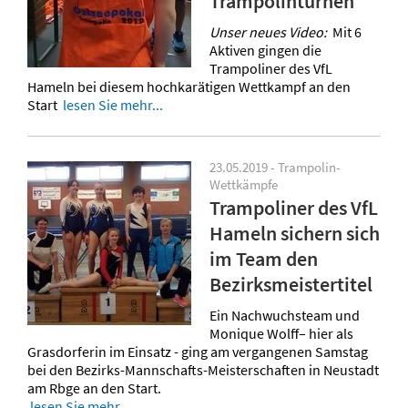
Trampolinturnen
Unser neues Video:
Mit 6
Aktiven gingen die
Trampoliner des VfL
Hameln bei diesem hochkarätigen Wettkampf an den
Start
lesen Sie mehr...
23.05.2019 - Trampolin-
Wettkämpfe
Trampoliner des VfL
Hameln sichern sich
im Team den
Bezirksmeistertitel
Ein Nachwuchsteam und
Monique Wolff– hier als
Grasdorferin im Einsatz - ging am vergangenen Samstag
bei den Bezirks-Mannschafts-Meisterschaften in Neustadt
am Rbge an den Start.
lesen Sie mehr...