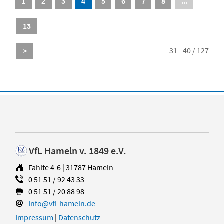
1
2
3
4
5
6
7
8
...
13
31 - 40 / 127
>
VfL Hameln v. 1849 e.V.
Fahlte 4-6 | 31787 Hameln
0 51 51 / 92 43 33
0 51 51 / 20 88 98
Info@vfl-hameln.de
Impressum
|
Datenschutz