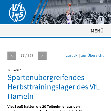
MENÜ
77 / 327
zurück
|
zur Übersicht
<
>
16.10.2017
Spartenübergreifendes
Herbsttrainingslager des VfL
Hameln
Viel Spaß hatten die 20 Teilnehmer aus den