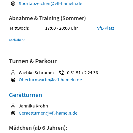
Sportabzeichen@vfl-hameln.de
Abnahme & Training (Sommer)
Mittwoch:
17:00 - 20:00 Uhr
VfL-Platz
nach oben
↑
Turnen & Parkour
Wiebke Schramm
0 51 51 / 2 24 36
Oberturnwartin@vfl-hameln.de
Gerätturnen
Jannika Krohn
Geraetturnen@vfl-hameln.de
Mädchen (ab 6 Jahren):