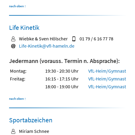
nach oben
↑
Life Kinetik
Wiebke & Sven Hölscher
01 79 / 6 16 77 78
Life-Kinetik@vfl-hameln.de
Jedermann (vorauss. Termin n. Absprache):
Montag:
19:30 - 20:30 Uhr
VfL-Heim/Gymnastikr
Freitag:
16:15 - 17:15 Uhr
VfL-Heim/Gymnastikr
18:00 - 19:00 Uhr
VfL-Heim/Gymnastikr
nach oben
↑
Sportabzeichen
Miriam Schnee