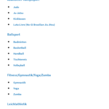
Judo
Ju-Jutsu
Kickboxen
Luta Livre (No-Gi Brasilian Jiu Jitsu)
Ballsport
Badminton
Basketball
Handball
Tischtennis
Volleyball
Fitness/Gymnastik/Yoga/Zumba
Gymnastik
Yoga
Zumba
Leichtathletik