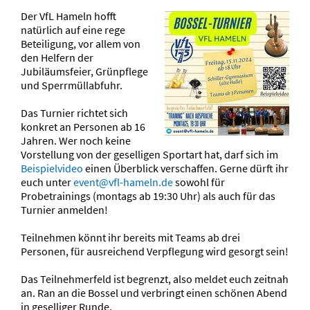
Der VfL Hameln hofft
natürlich auf eine rege
Beteiligung, vor allem von
den Helfern der
Jubiläumsfeier, Grünpflege
und Sperrmüllabfuhr.
Das Turnier richtet sich
konkret an Personen ab 16
Jahren. Wer noch keine
Vorstellung von der geselligen Sportart hat, darf sich im
Beispielvideo
einen Überblick verschaffen. Gerne dürft ihr
euch unter
event@vfl-hameln.de
sowohl für
Probetrainings (montags ab 19:30 Uhr) als auch für das
Turnier anmelden!
Teilnehmen könnt ihr bereits mit Teams ab drei
Personen, für ausreichend Verpflegung wird gesorgt sein!
Das Teilnehmerfeld ist begrenzt, also meldet euch zeitnah
an. Ran an die Bossel und verbringt einen schönen Abend
in geselliger Runde.