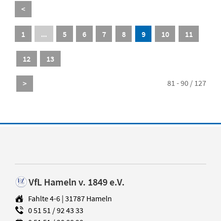
<
1
...
5
6
7
8
9
10
11
12
13
81 - 90 / 127
>
VfL Hameln v. 1849 e.V.
Fahlte 4-6 | 31787 Hameln
0 51 51 / 92 43 33