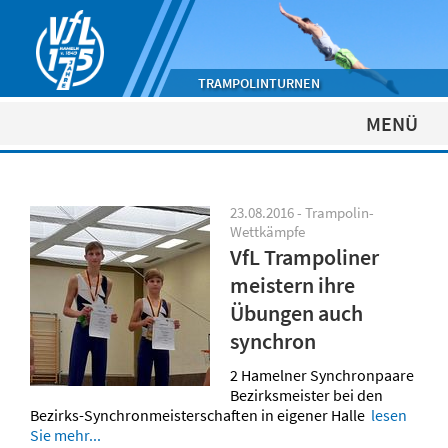
TRAMPOLINTURNEN
MENÜ
23.08.2016 - Trampolin-
Wettkämpfe
VfL Trampoliner
meistern ihre
Übungen auch
synchron
2 Hamelner Synchronpaare
Bezirksmeister bei den
Bezirks-Synchronmeisterschaften in eigener Halle
lesen
Sie mehr...