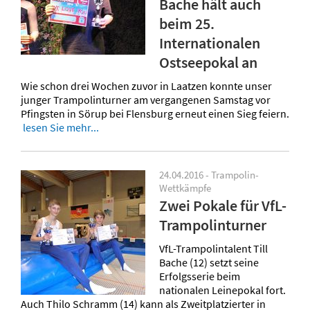
Bache hält auch
beim 25.
Internationalen
Ostseepokal an
Wie schon drei Wochen zuvor in Laatzen konnte unser
junger Trampolinturner am vergangenen Samstag vor
Pfingsten in Sörup bei Flensburg erneut einen Sieg feiern.
lesen Sie mehr...
24.04.2016 - Trampolin-
Wettkämpfe
Zwei Pokale für VfL-
Trampolinturner
VfL-Trampolintalent Till
Bache (12) setzt seine
Erfolgsserie beim
nationalen Leinepokal fort.
Auch Thilo Schramm (14) kann als Zweitplatzierter in