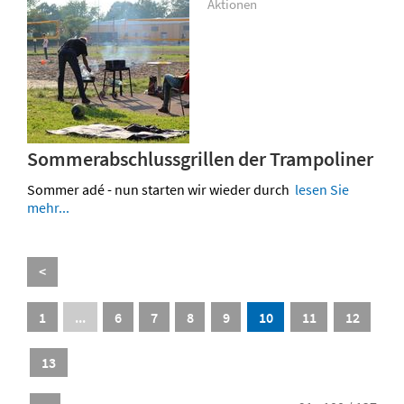
Aktionen
Sommerabschlussgrillen der Trampoliner
Sommer adé - nun starten wir wieder durch
lesen Sie
mehr...
<
1
...
6
7
8
9
10
11
12
13