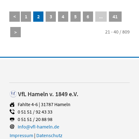
<
1
2
3
4
5
6
...
41
21 - 40 / 809
>
VfL Hameln v. 1849 e.V.
Fahlte 4-6 | 31787 Hameln
0 51 51 / 92 43 33
0 51 51 / 20 88 98
Info@vfl-hameln.de
Impressum
|
Datenschutz