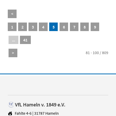
<
1
2
3
4
5
6
7
8
9
...
41
81 - 100 / 809
>
VfL Hameln v. 1849 e.V.
Fahlte 4-6 | 31787 Hameln