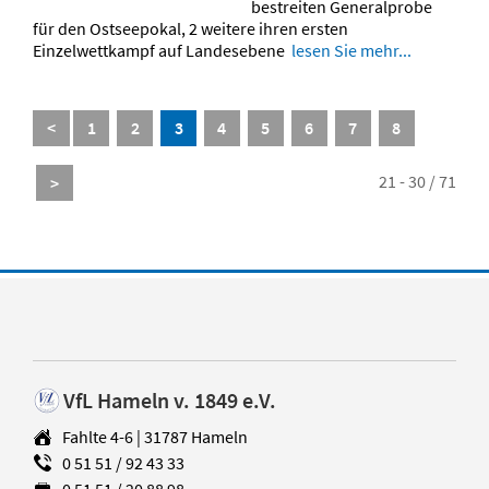
bestreiten Generalprobe
für den Ostseepokal, 2 weitere ihren ersten
Einzelwettkampf auf Landesebene
lesen Sie mehr...
<
1
2
3
4
5
6
7
8
21 - 30 / 71
>
VfL Hameln v. 1849 e.V.
Fahlte 4-6 | 31787 Hameln
0 51 51 / 92 43 33
0 51 51 / 20 88 98