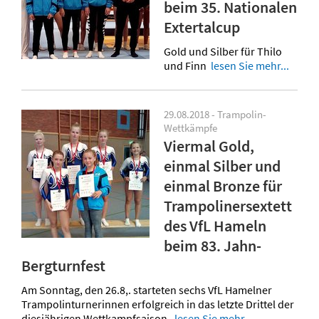
beim 35. Nationalen
Extertalcup
Gold und Silber für Thilo
und Finn
lesen Sie mehr...
29.08.2018 - Trampolin-
Wettkämpfe
Viermal Gold,
einmal Silber und
einmal Bronze für
Trampolinersextett
des VfL Hameln
beim 83. Jahn-
Bergturnfest
Am Sonntag, den 26.8,. starteten sechs VfL Hamelner
Trampolinturnerinnen erfolgreich in das letzte Drittel der
diesjährigen Wettkampfsaison.
lesen Sie mehr...