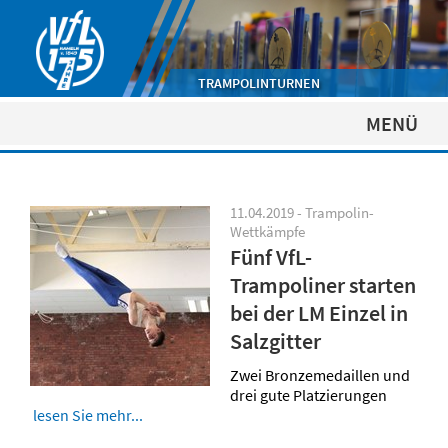
TRAMPOLINTURNEN
MENÜ
11.04.2019 - Trampolin-
Wettkämpfe
Fünf VfL-
Trampoliner starten
bei der LM Einzel in
Salzgitter
Zwei Bronzemedaillen und
drei gute Platzierungen
lesen Sie mehr...