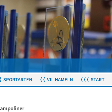
⟨ SPORTARTEN
⟨ ⟨ VfL HAMELN
⟨ ⟨ ⟨ START
Trampoliner