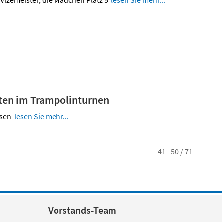
Vizemeister, die Mädchen Platz 5
lesen Sie mehr...
ften im Trampolinturnen
issen
lesen Sie mehr...
41 - 50 / 71
Vorstands-Team