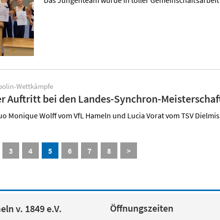
Das Jungenteam wurde in toller Gemeinschaftsarbeit 
mpolin-Wettkämpfe
er Auftritt bei den Landes-Synchron-Meisterscha
 Duo Monique Wolff vom VfL Hameln und Lucia Vorat vom TSV Dielm
3
4
5
6
7
8
>
Öffnungszeiten
ln v. 1849 e.V.