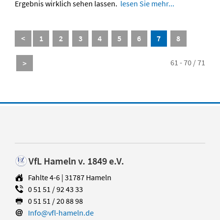
Ergebnis wirklich sehen lassen.
lesen Sie mehr...
<
1
2
3
4
5
6
7
8
61 - 70 / 71
>
VfL Hameln v. 1849 e.V.
Fahlte 4-6 | 31787 Hameln
0 51 51 / 92 43 33
0 51 51 / 20 88 98
Info@vfl-hameln.de