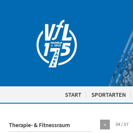
START
SPORTARTEN
Therapie- & Fitnessraum
34 / 57
<