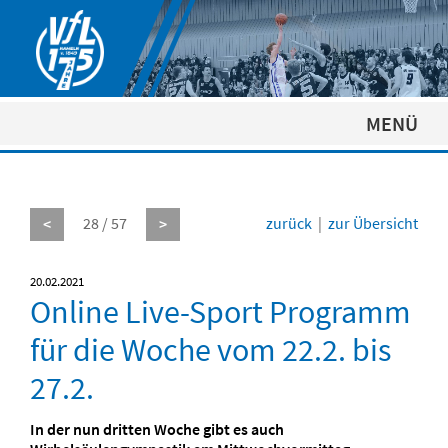
MENÜ
28 / 57
zurück
|
zur Übersicht
<
>
20.02.2021
Online Live-Sport Programm
für die Woche vom 22.2. bis
27.2.
In der nun dritten Woche gibt es auch